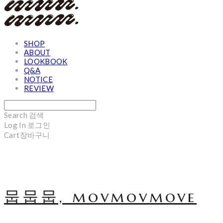
SHOP
ABOUT
LOOKBOOK
Q&A
NOTICE
REVIEW
Search
검색
Log In
로그인
Cart
장바구니
뭅뭅뭅, movmovmove