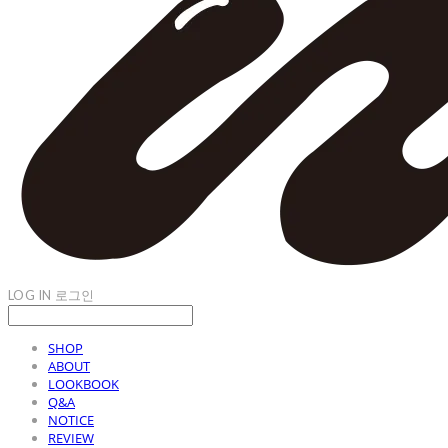
LOG IN
로그인
SHOP
ABOUT
LOOKBOOK
Q&A
NOTICE
REVIEW