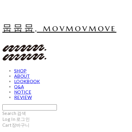
뭅뭅뭅, movmovmove
SHOP
ABOUT
LOOKBOOK
Q&A
NOTICE
REVIEW
Search
검색
Log In
로그인
Cart
장바구니