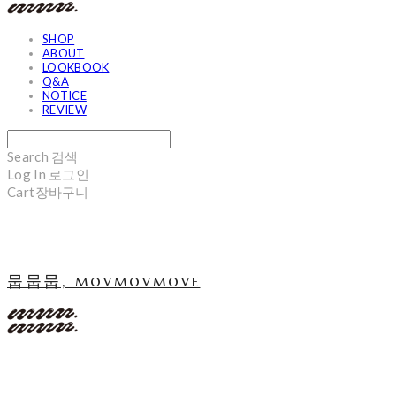
SHOP
ABOUT
LOOKBOOK
Q&A
NOTICE
REVIEW
Search
검색
Log In
로그인
Cart
장바구니
뭅뭅뭅, movmovmove