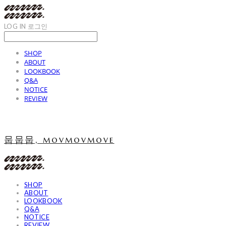
LOG IN
로그인
SHOP
ABOUT
LOOKBOOK
Q&A
NOTICE
REVIEW
뭅뭅뭅, movmovmove
SHOP
ABOUT
LOOKBOOK
Q&A
NOTICE
REVIEW