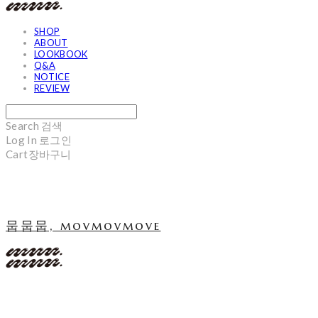
SHOP
ABOUT
LOOKBOOK
Q&A
NOTICE
REVIEW
Search
검색
Log In
로그인
Cart
장바구니
뭅뭅뭅, movmovmove