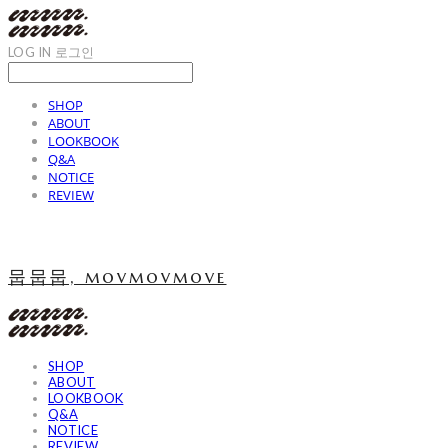
LOG IN
로그인
SHOP
ABOUT
LOOKBOOK
Q&A
NOTICE
REVIEW
뭅뭅뭅, movmovmove
SHOP
ABOUT
LOOKBOOK
Q&A
NOTICE
REVIEW