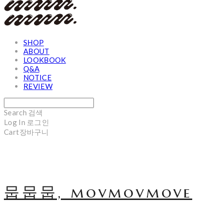
SHOP
ABOUT
LOOKBOOK
Q&A
NOTICE
REVIEW
Search
검색
Log In
로그인
Cart
장바구니
뭅뭅뭅, movmovmove