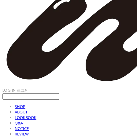
LOG IN
로그인
SHOP
ABOUT
LOOKBOOK
Q&A
NOTICE
REVIEW