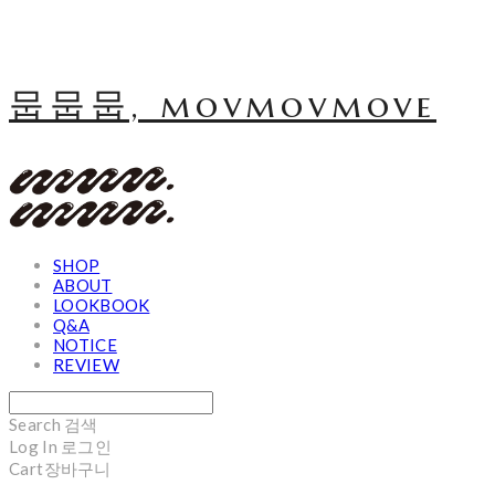
뭅뭅뭅, movmovmove
SHOP
ABOUT
LOOKBOOK
Q&A
NOTICE
REVIEW
Search
검색
Log In
로그인
Cart
장바구니